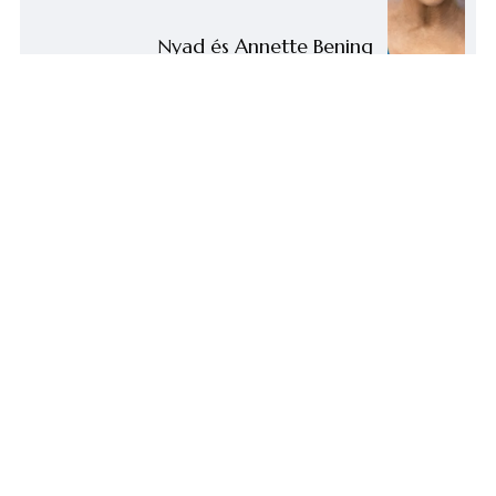
Nyad és Annette Bening
igazfilmje
EZ IS TETSZHET...