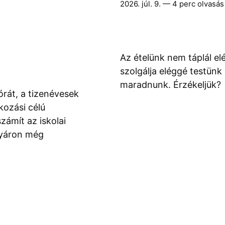
2026. júl. 9.
— 4 perc olvasás
Az ételünk nem táplál e
szolgálja eléggé testün
maradnunk. Érzékeljük?
órát, a tizenévesek
kozási célú
ámít az iskolai
 Nyáron még