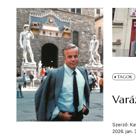
TAGOK
Vará
Szerző:
Ka
2026. jan. 