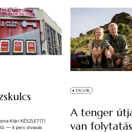
TAGOK
zskulcs
A tenger útj
tona Klári
KÉSZLET(T)
van folytatá
30.
— 4 perc olvasás