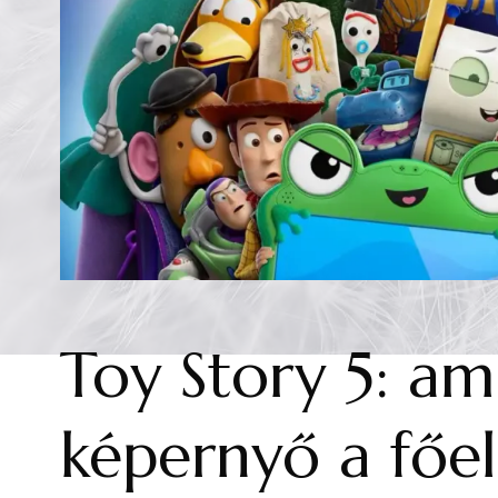
Toy Story 5: am
képernyő a főe