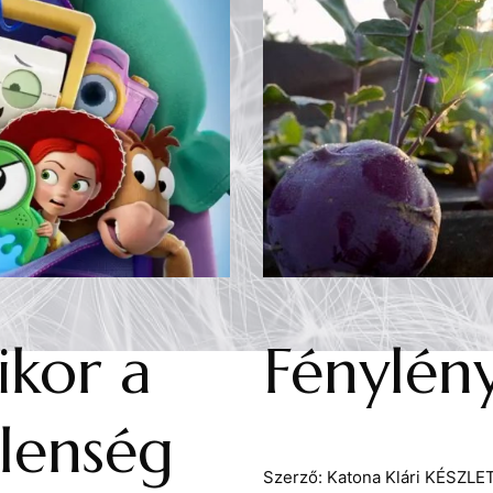
ikor a
Fénylén
llenség
Szerző:
Katona Klári
KÉSZLET