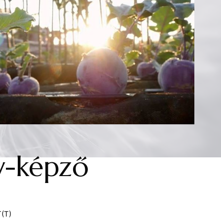
y-képző
(T)