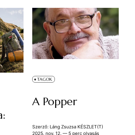
TAGOK
A Popper
a:
s
Szerző:
Láng Zsuzsa
KÉSZLET(T)
2025. nov. 12.
— 5 perc olvasás