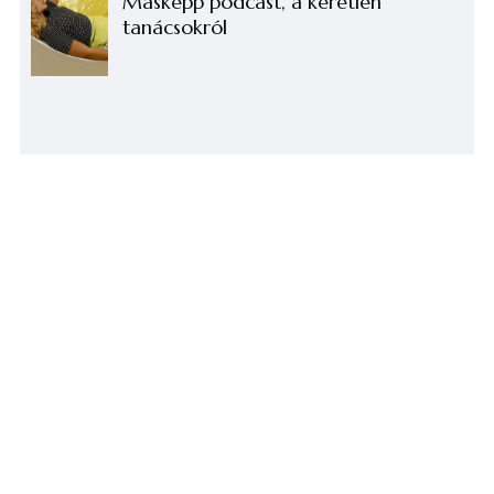
Másképp podcast, a kéretlen
tanácsokról
KORÁBBI TARTALMAK
A remény dala