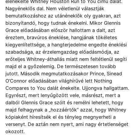
elénekelte Whitney Houston Run to You című dalát.
Nagyéneklős dal. Nem véletlenül választják
bemutatkozáshoz az utánéneklők oly gyakran, azt
bizonyítandó, hogy tudnak énekelni. Mikor Glennis
Grace előadásában először hallottam a dalt, azt
éreztem, bravúros éneklése, hangjának tökéletes
kiegyenlítettsége, a hangterjedelme engedte éneklési
szabadsága, az érzelemgazdag előadásmódja, az
erőteljes Whitney-áthallás miatt nem feltétlenül segíti
majd el a győzelemig. De természetesen tovább
jutott. Második megmutatkozásakor Prince, Sinead
O’Connor előadásában világhírűvé lett Nothing
Compares to You dalát énekelte. Ujjongva hallgattam.
Egyrészt, mert lenyűgözött vele, másrészt, mert a
dalból Glennis Grace szólt és remélni lehetett, hogy
majd felhagynak a „hozzáértők” azzal, hogy Whitney
kópiaként híresítsék el és tényleg megnyerheti a
versenyt. De aztán nem nyert, ami nagy értetlenséget
okozott.