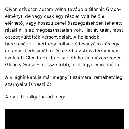
Olyan szívesen adtam volna tovább a Glennis Grace-
élményt, de vagy csak egy részlet volt belőle
elérhető, vagy hosszú zenei összegzésekben lehetett
rátalálni, s az megoszthatatlan volt. Hat év után, most
összegyűjtötték versenydalait. A hollandok
büszkesége – mert egy holland édesanyához és egy
curaçao-i édesapához érkezett, az Amszterdamban
született Glenda Hulita Elisabeth Batta, művésznevén
Glennis Grace – messze több, mint figyelemre méltó.
A világhír kapuja már megnyílt számára, remélhetőleg
szárnyaira is veszi őt.
A dalt itt hallgathatod meg: