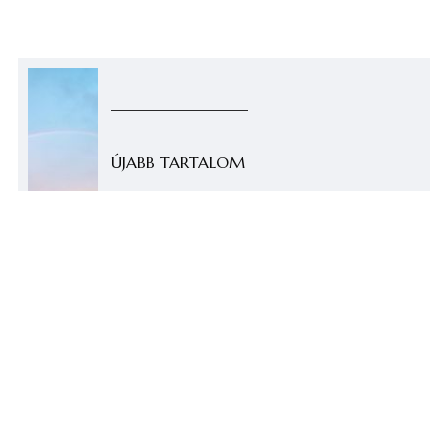
ÚJABB TARTALOM
Hangoscikk – Katona Klári: A tenger