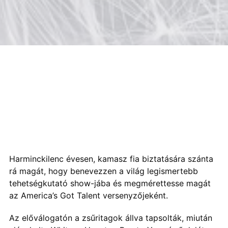
Harminckilenc évesen, kamasz fia biztatására szánta
rá magát, hogy benevezzen a világ legismertebb
tehetségkutató show-jába és megmérettesse magát
az America’s Got Talent versenyzőjeként.
Az előválogatón a zsűritagok állva tapsolták, miután