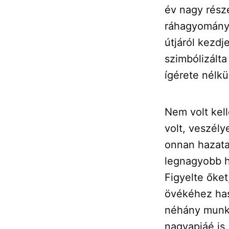
év nagy részé
ráhagyományo
útjáról kezdj
szimbólizált
ígérete nélkül
Nem volt kel
volt, veszél
onnan hazatar
legnagyobb h
Figyelte őket
övékéhez has
néhány munka
nagyapjáé is.