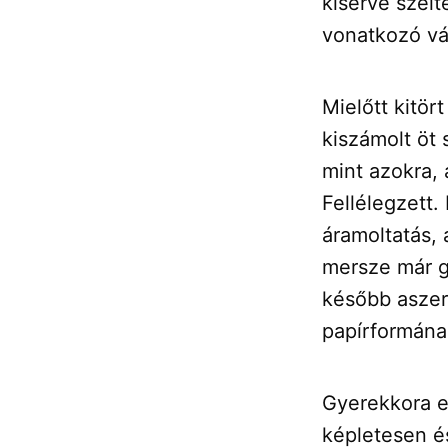
kísérve szelt
vonatkozó vá
Mielőtt kitör
kiszámolt öt 
mint azokra, 
Fellélegzett.
áramoltatás,
mersze már gy
később aszer
papírformána
Gyerekkora e
képletesen és