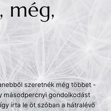
, még,
anebből szeretnék még többet -
gy másodpercnyi gondolkodást
gy írta le öt szóban a hátralévő