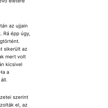
lévő életére
tán az ujjain
t. Rá épp úgy,
gtörtént.
 sikerült az
k mert volt
n kicsivel
Ha a
áll.
zetei szerint
zolták el, az