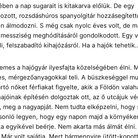
ben a nap sugarait is kitakarva előlük. De egy
zott, rozsdáshúros spanyolgitár hozzásegítette
en álmodozni. S még csak nyolc éves volt, de m
a messziség meghódításáról gondolkodott. Egy v
i, felszabadító kihajózásról. Ha a hajók tehetik..
lemes a hajógyár ilyesfajta közelségében élni. 
yes, mérgezőanyagokkal teli. A büszkeséggel m
tó nőket férfiakat figyelte, akik a Földön valah
ajóinak építésén dolgoztak ott, az ő utcájuk v
, meg a nagyapját. Nem tudta elképzelni, hogy 
onló legyen, hogy egy napon majd a környék
 egyikével beérje. Nem akarta más álmát élni.
 Már volt sajátja. Mert bármennyire ütött-kopott