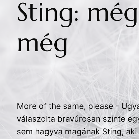
Sting: még
még
More of the same, please - Ugy
válaszolta bravúrosan szinte e
sem hagyva magának Sting, aki í