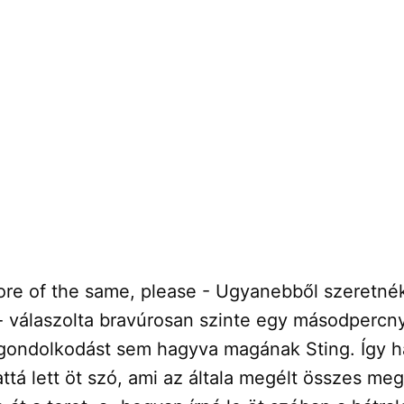
ore of the same, please - Ugyanebből szeretné
- válaszolta bravúrosan szinte egy másodpercny
gondolkodást sem hagyva magának Sting. Így h
á lett öt szó, ami az általa megélt összes mega