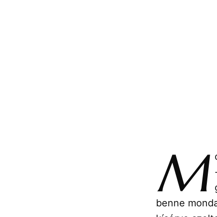
M
benne mondatt