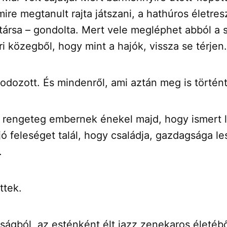
 mire megtanult rajta játszani, a hathúros életres
stársa – gondolta. Mert vele megléphet abból a
ari közegből, hogy mint a hajók, vissza se térjen.
modozott. És mindenről, ami aztán meg is történt
gy rengeteg embernek énekel majd, hogy ismert 
ó feleséget talál, hogy családja, gazdagsága le
.
ttek.
ságból, az esténként élt jazz zenekaros életébő