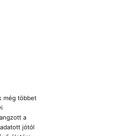
k még többet
i
angzott a
datott jótól