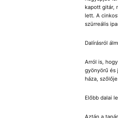
kapott gitár,
lett. A cinko
szürreális ip
Dalírásról ál
Arról is, ho
gyönyörű és j
háza, szőlője
Előbb dalai le
Aztán a tanár