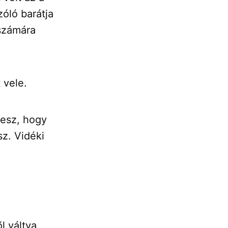
zóló barátja
 számára
 vele.
lesz, hogy
sz. Vidéki
l váltva,