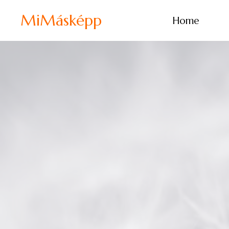
MiMásképp
Home