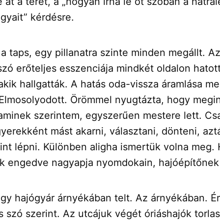
e át a teret, a „hogyan írná le öt szóban a hátra
gyait” kérdésre.
t a taps, egy pillanatra szinte minden megállt. Az
szó erőteljes esszenciája mindkét oldalon hatot
akik hallgatták. A hatás oda-vissza áramlása me
 Elmosolyodott. Örömmel nyugtázta, hogy megint
 aminek szerintem, egyszerűen mestere lett. Csa
erekként mást akarni, választani, dönteni, aztá
int lépni. Különben aligha ismertük volna meg. 
k engedve nagyapja nyomdokain, hajóépítőnek 
gy hajógyár árnyékában telt. Az árnyékában. Ér
 szó szerint. Az utcájuk végét óriáshajók torlas