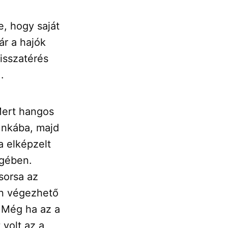
, hogy saját
ár a hajók
isszatérés
.
Mert hangos
unkába, majd
a elképzelt
égében.
sorsa az
en végezhető
 Még ha az a
 volt az a