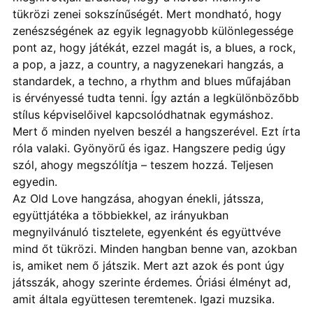
tükrözi zenei sokszínűségét. Mert mondható, hogy
zenészségének az egyik legnagyobb különlegessége
pont az, hogy játékát, ezzel magát is, a blues, a rock,
a pop, a jazz, a country, a nagyzenekari hangzás, a
standardek, a techno, a rhythm and blues műfajában
is érvényessé tudta tenni. Így aztán a legkülönbözőbb
stílus képviselőivel kapcsolódhatnak egymáshoz.
Mert ő minden nyelven beszél a hangszerével. Ezt írta
róla valaki. Gyönyörű és igaz. Hangszere pedig úgy
szól, ahogy megszólítja – teszem hozzá. Teljesen
egyedin.
Az Old Love hangzása, ahogyan énekli, játssza,
együttjátéka a többiekkel, az irányukban
megnyilvánuló tisztelete, egyenként és együttvéve
mind őt tükrözi. Minden hangban benne van, azokban
is, amiket nem ő játszik. Mert azt azok és pont úgy
játsszák, ahogy szerinte érdemes. Óriási élményt ad,
amit általa együttesen teremtenek. Igazi muzsika.