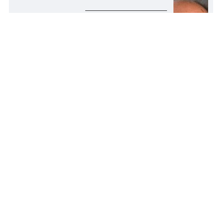
KORÁBBI TARTALMAK
Zeneőrző – Gőz László: Úgy
csinálok mindent, mintha
otthon lennék