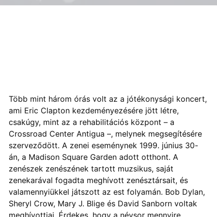
Több mint három órás volt az a jótékonysági koncert,
ami Eric Clapton kezdeményezésére jött létre,
csakúgy, mint az a rehabilitációs központ – a
Crossroad Center Antigua –, melynek megsegítésére
szerveződött. A zenei eseménynek 1999. június 30-
án, a Madison Square Garden adott otthont. A
zenészek zenészének tartott muzsikus, saját
zenekarával fogadta meghívott zenésztársait, és
valamennyiükkel játszott az est folyamán. Bob Dylan,
Sheryl Crow, Mary J. Blige és David Sanborn voltak
meghívottjai. Érdekes, hogy a névsor mennyire