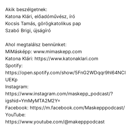
Akik beszélgetnek:
Katona Klári, előadóművész, író
Kocsis Tamás, görögkatolikus pap
Szabó Brigi, újságíró
Ahol megtalálsz bennünket:
MiMásképp: www.mimaskepp.com
Katona Klári: https://www.katonaklari.com
Spotify:
https://open.spotify.com/show/5FnG2WDqqr9hl64NCl
UEKp
Instagram:
https://www.instagram.com/maskepp_podcast/?
igshid=YmMyMTA2M2Y=
Facebook: https://m.facebook.com/Maskepppodcast/
YouTube:
https://www.youtube.com/@makepppodcast