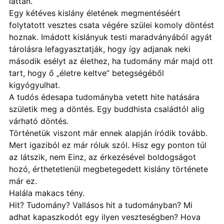
láttán.
Egy kétéves kislány életének megmentéséért
folytatott vesztes csata végére szülei komoly döntést
hoznak. Imádott kislányuk testi maradványából agyát
tárolásra lefagyasztatják, hogy így adjanak neki
második esélyt az élethez, ha tudomány már majd ott
tart, hogy ő „életre keltve” betegségéből
kigyógyulhat.
A tudós édesapa tudományba vetett hite hatására
születik meg a döntés. Egy buddhista családtól alig
várható döntés.
Történetük viszont már ennek alapján íródik tovább.
Mert igaziból ez már róluk szól. Hisz egy ponton túl
az látszik, nem Einz, az érkezésével boldogságot
hozó, érthetetlenül megbetegedett kislány története
már ez.
Halála makacs tény.
Hit? Tudomány? Vallásos hit a tudományban? Mi
adhat kapaszkodót egy ilyen veszteségben? Hova