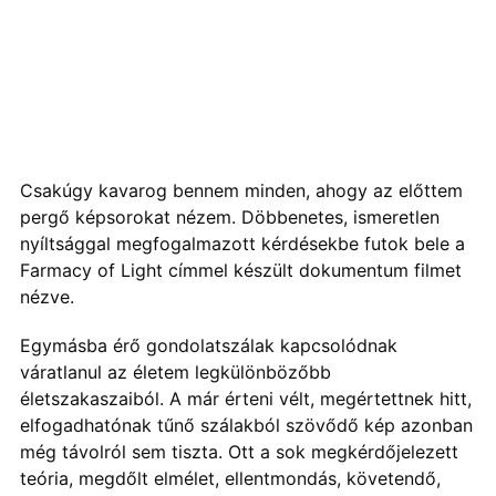
Csakúgy kavarog bennem minden, ahogy az előttem
pergő képsorokat nézem. Döbbenetes, ismeretlen
nyíltsággal megfogalmazott kérdésekbe futok bele a
Farmacy of Light címmel készült dokumentum filmet
nézve.
Egymásba érő gondolatszálak kapcsolódnak
váratlanul az életem legkülönbözőbb
életszakaszaiból. A már érteni vélt, megértettnek hitt,
elfogadhatónak tűnő szálakból szövődő kép azonban
még távolról sem tiszta. Ott a sok megkérdőjelezett
teória, megdőlt elmélet, ellentmondás, követendő,