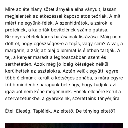
Mire az ételhiány sötét árnyéka elhalványult, lassan
megjelentek az étkezéssel kapcsolatos teóriák. A mit
miért ne együnk-félék. A szénhidrátok, a zsírok, a
proteinek, a kalóriák bevitelének számolgatása.
Bizonyos ételek káros hatásainak listázása. Máig nem
dőlt el, hogy egészséges-e a tojás, vagy sem? A vaj, a
margarin, a zsír, az olaj dilemmát is életben tartják. A
tej, a kenyér maradt a leghosszabban szent és
sérthetetlen. Azok még jó ideig kétségek nélkül
kerülhettek az asztalokra. Aztán velük együtt, egyre
több élelmünk került a kétséges zónába, s mára egyre
több mindenbe harapunk bele úgy, hogy tudjuk, azt
igaziból nem kéne megennünk. Ennek ellenére kerül a
szervezetünkbe, a gyerekeink, szeretteink tányérjára.
Étel. Eleség. Táplálék. Az éltető. De tényleg éltető?