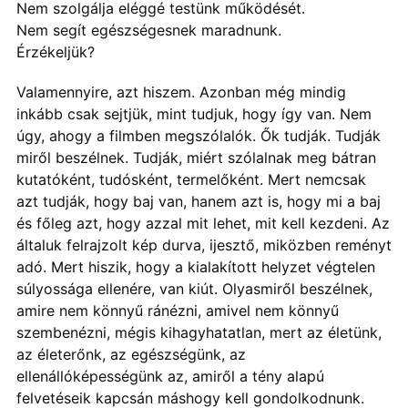
Nem szolgálja eléggé testünk működését.
Nem segít egészségesnek maradnunk.
Érzékeljük?
Valamennyire, azt hiszem. Azonban még mindig
inkább csak sejtjük, mint tudjuk, hogy így van. Nem
úgy, ahogy a filmben megszólalók. Ők tudják. Tudják
miről beszélnek. Tudják, miért szólalnak meg bátran
kutatóként, tudósként, termelőként. Mert nemcsak
azt tudják, hogy baj van, hanem azt is, hogy mi a baj
és főleg azt, hogy azzal mit lehet, mit kell kezdeni. Az
általuk felrajzolt kép durva, ijesztő, miközben reményt
adó. Mert hiszik, hogy a kialakított helyzet végtelen
súlyossága ellenére, van kiút. Olyasmiről beszélnek,
amire nem könnyű ránézni, amivel nem könnyű
szembenézni, mégis kihagyhatatlan, mert az életünk,
az életerőnk, az egészségünk, az
ellenállóképességünk az, amiről a tény alapú
felvetéseik kapcsán máshogy kell gondolkodnunk.