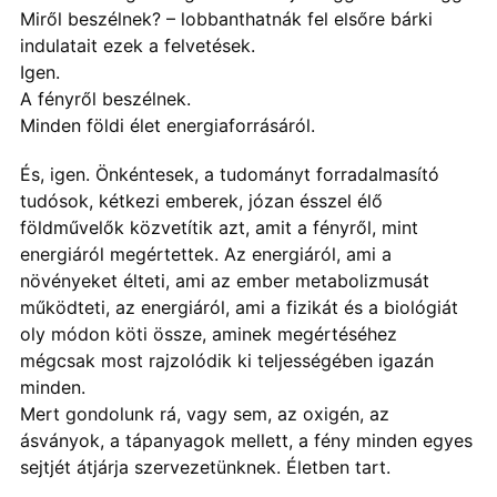
Miről beszélnek? – lobbanthatnák fel elsőre bárki
indulatait ezek a felvetések.
Igen.
A fényről beszélnek.
Minden földi élet energiaforrásáról.
És, igen. Önkéntesek, a tudományt forradalmasító
tudósok, kétkezi emberek, józan ésszel élő
földművelők közvetítik azt, amit a fényről, mint
energiáról megértettek. Az energiáról, ami a
növényeket élteti, ami az ember metabolizmusát
működteti, az energiáról, ami a fizikát és a biológiát
oly módon köti össze, aminek megértéséhez
mégcsak most rajzolódik ki teljességében igazán
minden.
Mert gondolunk rá, vagy sem, az oxigén, az
ásványok, a tápanyagok mellett, a fény minden egyes
sejtjét átjárja szervezetünknek. Életben tart.