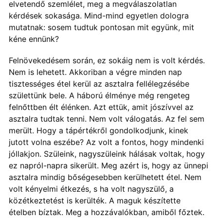
elvetendő szemlélet, meg a megválaszolatlan
kérdések sokasága. Mind-mind egyetlen dologra
mutatnak: sosem tudtuk pontosan mit együnk, mit
kéne ennünk?
Felnövekedésem során, ez sokáig nem is volt kérdés.
Nem is lehetett. Akkoriban a végre minden nap
tisztességes étel kerül az asztalra fellélegzésébe
születtünk bele. A háború élménye még rengeteg
felnőttben élt élénken. Azt ettük, amit jószívvel az
asztalra tudtak tenni. Nem volt válogatás. Az fel sem
merült. Hogy a tápértékről gondolkodjunk, kinek
jutott volna eszébe? Az volt a fontos, hogy mindenki
jóllakjon. Szüleink, nagyszüleink hálásak voltak, hogy
ez napról-napra sikerült. Meg azért is, hogy az ünnepi
asztalra mindig bőségesebben kerülhetett étel. Nem
volt kényelmi étkezés, s ha volt nagyszülő, a
közétkeztetést is kerülték. A maguk készítette
ételben bíztak. Meg a hozzávalókban, amiből főztek.