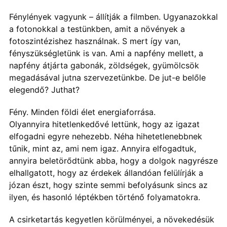
Fénylények vagyunk – állítják a filmben. Ugyanazokkal
a fotonokkal a testünkben, amit a növények a
fotoszintézishez használnak. S mert így van,
fényszükségletünk is van. Ami a napfény mellett, a
napfény átjárta gabonák, zöldségek, gyümölcsök
megadásával jutna szervezetünkbe. De jut-e belőle
elegendő? Juthat?
Fény. Minden földi élet energiaforrása.
Olyannyira hitetlenkedővé lettünk, hogy az igazat
elfogadni egyre nehezebb. Néha hihetetlenebbnek
tűnik, mint az, ami nem igaz. Annyira elfogadtuk,
annyira beletörődtünk abba, hogy a dolgok nagyrésze
elhallgatott, hogy az érdekek állandóan felülírják a
józan észt, hogy szinte semmi befolyásunk sincs az
ilyen, és hasonló léptékben történő folyamatokra.
A csirketartás kegyetlen körülményei, a növekedésük