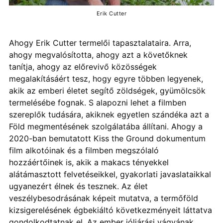
Erik Cutter
Ahogy Erik Cutter termelői tapasztalataira. Arra,
ahogy megvalósította, ahogy azt a követőknek
tanítja, ahogy az előrevivő közösségek
megalakításáért tesz, hogy egyre többen legyenek,
akik az emberi életet segítő zöldségek, gyümölcsök
termelésébe fognak. S alapozni lehet a filmben
szereplők tudására, akiknek egyetlen szándéka azt a
Föld megmentésének szolgálatába állítani. Ahogy a
2020-ban bemutatott Kiss the Ground dokumentum
film alkotóinak és a filmben megszólaló
hozzáértőinek is, akik a makacs tényekkel
alátámasztott felvetéseikkel, gyakorlati javaslataikkal
ugyanezért élnek és tesznek. Az élet
veszélybesodrásának képeit mutatva, a termőföld
kizsigerelésének égbekiáltó következményeit láttatva
gondolkodtatnak el. Az ember jóljárási vágyának