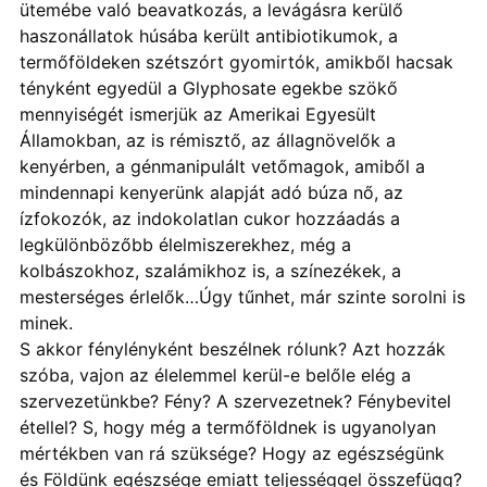
ütemébe való beavatkozás, a levágásra kerülő
haszonállatok húsába került antibiotikumok, a
termőföldeken szétszórt gyomirtók, amikből hacsak
tényként egyedül a Glyphosate egekbe szökő
mennyiségét ismerjük az Amerikai Egyesült
Államokban, az is rémisztő, az állagnövelők a
kenyérben, a génmanipulált vetőmagok, amiből a
mindennapi kenyerünk alapját adó búza nő, az
ízfokozók, az indokolatlan cukor hozzáadás a
legkülönbözőbb élelmiszerekhez, még a
kolbászokhoz, szalámikhoz is, a színezékek, a
mesterséges érlelők…Úgy tűnhet, már szinte sorolni is
minek.
S akkor fénylényként beszélnek rólunk? Azt hozzák
szóba, vajon az élelemmel kerül-e belőle elég a
szervezetünkbe? Fény? A szervezetnek? Fénybevitel
étellel? S, hogy még a termőföldnek is ugyanolyan
mértékben van rá szüksége? Hogy az egészségünk
és Földünk egészsége emiatt teljességgel összefügg?