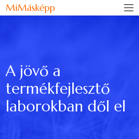
MiMásképp
A jövő a
termékfejlesztő
laborokban dől el