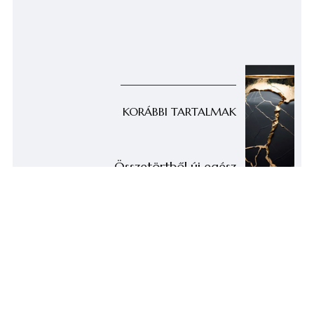
KORÁBBI TARTALMAK
Összetörtből új egész