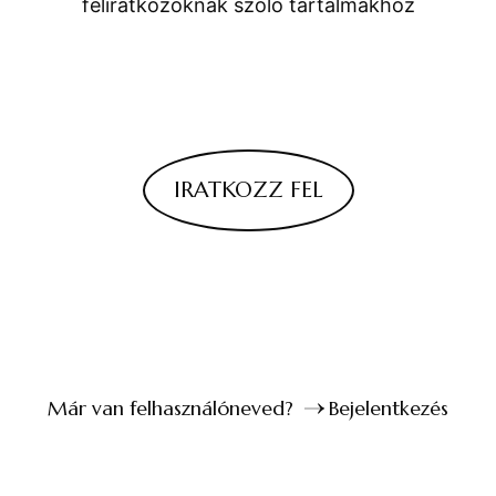
feliratkozóknak szóló tartalmakhoz
IRATKOZZ FEL
Már van felhasználóneved?
Bejelentkezés